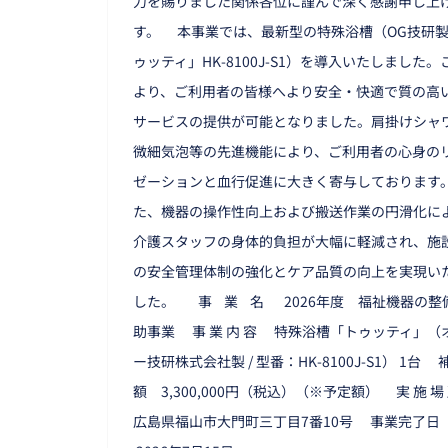
力を賜りました関係各位に謹んで深く感謝申し上
す。 本事業では、最新型の特殊浴槽（OG技研
ゥッティ」HK-8100J-S1）を導入いたしました。
より、ご利用者の皆様へより安全・快適で質の高
サービスの提供が可能となりました。肩掛けシャ
微細気泡等の先進機能により、ご利用者の心身の
ゼーションと血行促進に大きく寄与しております
た、機器の操作性向上および搬送作業の円滑化に
介護スタッフの身体的負担が大幅に軽減され、施
の安全管理体制の強化とケア品質の向上を実現い
した。 事 業 名 2026年度 福祉機器の整
助事業 事 業 内 容 特殊浴槽「トゥッティ」（
ー技研株式会社製 / 型番：HK-8100J-S1） 1台 補
額 3,300,000円（税込）（※予定額） 実 施 
広島県福山市大門町三丁目7番10号 事業完了