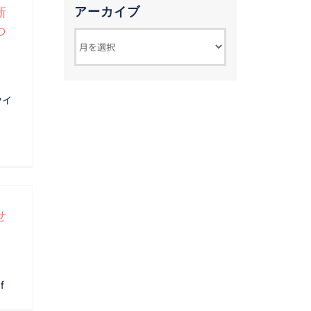
アーカイブ
新
つ
ア
ー
カ
ウイ
イ
ブ
せ
f