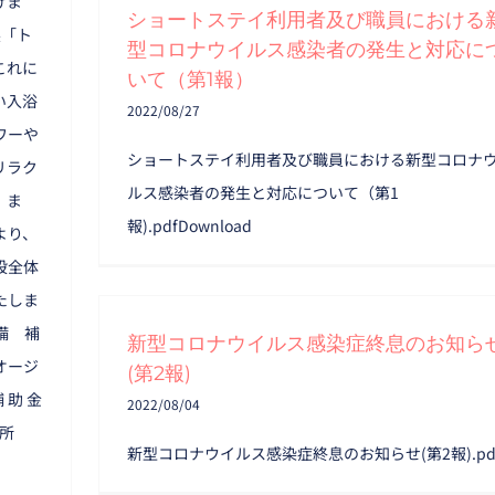
げま
ショートステイ利用者及び職員における
製「ト
型コロナウイルス感染者の発生と対応に
これに
いて（第1報）
い入浴
2022/08/27
ワーや
ショートステイ利用者及び職員における新型コロナ
リラク
ルス感染者の発生と対応について（第1
。ま
報).pdfDownload
より、
設全体
たしま
備 補
新型コロナウイルス感染症終息のお知ら
オージ
(第2報)
 助 金
2022/08/04
場 所
新型コロナウイルス感染症終息のお知らせ(第2報).pd
日