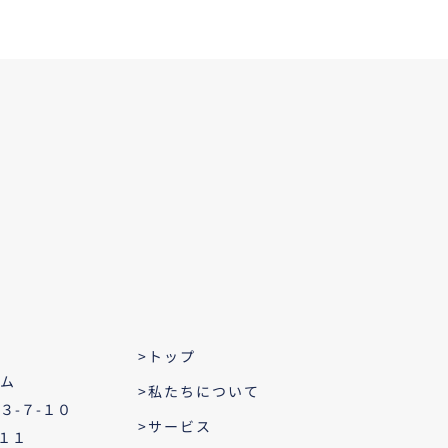
家
>トップ
ム
>私たちについて
３-７-１０
>サービス
１１