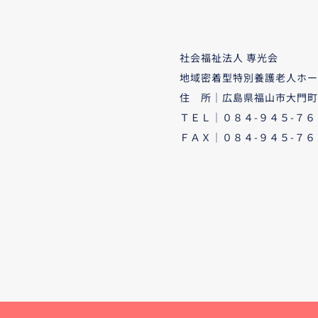
社会福祉法人 専光会
地域密着型特別養護老人ホー
住 所｜広島県福山市大門町
ＴＥＬ｜０８４-９４５-７６
ＦＡＸ｜０８４-９４５-７６