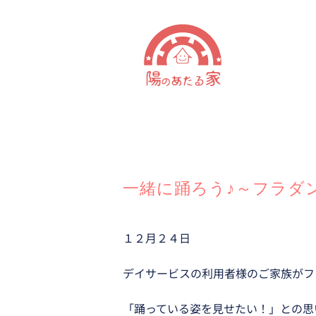
Skip
to
content
一緒に踊ろう♪～フラダ
１２月２４日
デイサービスの利用者様のご家族がフ
「踊っている姿を見せたい！」との思