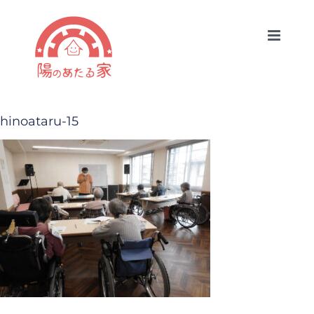
Skip
to
content
hinoataru-15