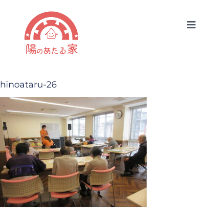
Skip
to
content
hinoataru-26