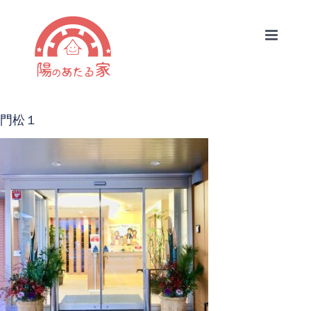
Skip
to
content
門松１